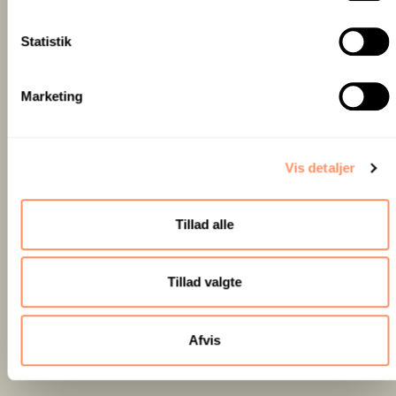
k
k
Statistik
e
v
Marketing
a
l
g
Vis detaljer
Tillad alle
Tillad valgte
Afvis