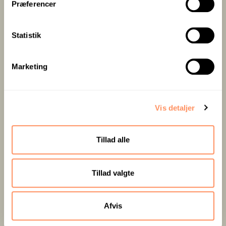
Præferencer
y
Size: 6.2 x 6.2 m
k
k
Statistik
Table: 12 people.
e
v
Marketing
a
l
g
IT & AV EQUIPMENT
Vis detaljer
Tillad alle
ENQUIRE
Tillad valgte
Afvis