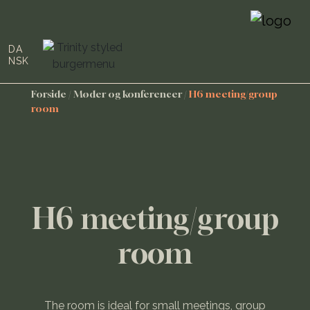
DA
NSK
Forside
/
Møder og konferencer
/
H6 meeting/group
room
H6 meeting/group
room
The room is ideal for small meetings, group