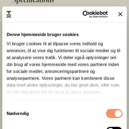
Specifications
75” screen
Denne hjemmeside bruger cookies
Polycom Studio video bar
Vi bruger cookies til at tilpasse vores indhold og
annoncer, til at vise dig funktioner til sociale medier og til
Information
at analysere vores trafik. Vi deler også oplysninger om
din brug af vores hjemmeside med vores partnere inden
for sociale medier, annonceringspartnere og
A really pleasant way to bring nature indoors
analysepartnere. Vores partnere kan kombinere disse
– or work outdoors.
data med andre oplysninger, du har givet dem, eller som
de har indsamlet fra din brug af deres tjenester.
You sense a warm atmosphere when you step
inside, and from the private terrace in front of
S
the room you can enjoy nature and the
Nødvendig
a
magnificent view of the Little Belt.
m
t
Please note: the room has a cut-off corner.