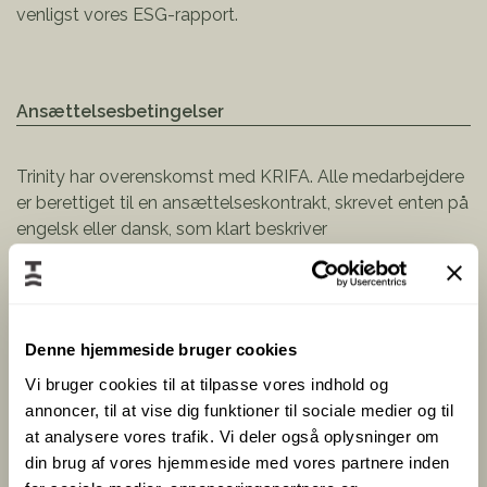
venligst vores
ESG-rapport.
Ansættelsesbetingelser
Trinity har overenskomst med KRIFA. Alle medarbejdere
er berettiget til en ansættelseskontrakt, skrevet enten på
engelsk eller dansk, som klart beskriver
ansættelsesvilkår og opsigelsesfrist. Retten til
foreningsfrihed og kollektive forhandlinger skal
anerkendes og respekteres i overensstemmelse med
lovene i Danmark. Ingen medarbejder må udsættes for
Denne hjemmeside bruger cookies
eller trues med fysisk eller psykisk afstraffelse eller
Vi bruger cookies til at tilpasse vores indhold og
fysisk, seksuelt verbalt misbrug eller overgreb.
annoncer, til at vise dig funktioner til sociale medier og til
at analysere vores trafik. Vi deler også oplysninger om
din brug af vores hjemmeside med vores partnere inden
Sundhed & Sikkerhed