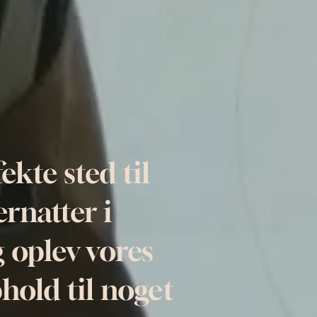
ekte sted til
rnatter i
 oplev vores
hold til noget