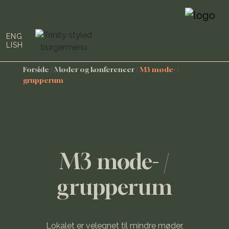
ENG
LISH
Forside
/
Møder og konferencer
/
M3 møde- /
grupperum
M3 møde- /
grupperum
Lokalet er velegnet til mindre møder,