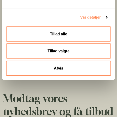
l
g
Vis detaljer
Tillad alle
Tillad valgte
Afvis
Modtag vores
nyhedsbrev og få tilbud