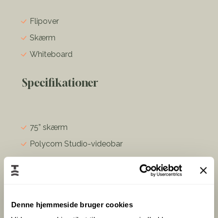
Flipover
Skærm
Whiteboard
Specifikationer
75” skærm
Polycom Studio-videobar
Information
Denne hjemmeside bruger cookies
Man fornemmer en varm atmosfære straks