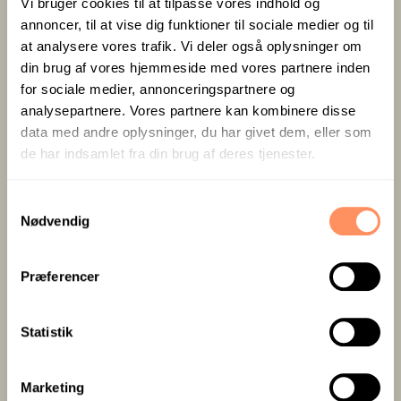
Vi bruger cookies til at tilpasse vores indhold og
man træder ind i lokalet
annoncer, til at vise dig funktioner til sociale medier og til
at analysere vores trafik. Vi deler også oplysninger om
Fra den private terrasse foran lokalet, kan man
din brug af vores hjemmeside med vores partnere inden
nyde naturen og den pragtfulde udsigt over
for sociale medier, annonceringspartnere og
Lillebælt. En rigtig behagelig mulighed for at
analysepartnere. Vores partnere kan kombinere disse
drage naturen med indenfor – eller arbejdet med
data med andre oplysninger, du har givet dem, eller som
ud.
de har indsamlet fra din brug af deres tjenester.
Størrelse: 6.2 x 6.2 m
S
Blokbord: 12 personer.
Nødvendig
a
m
t
Præferencer
y
k
IT- OG AV-UDSTYR
k
Statistik
e
v
Marketing
FORSPØRG
a