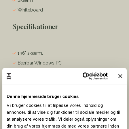
Skærm
Whiteboard
Specifikationer
136" skærm.
Bærbar Windows PC
Bose lofthøjtalere
Mulighed for tilslutning af mikrofoner
Mulighed for bluetooth tilslutning
Denne hjemmeside bruger cookies
100% mørklægning.
Vi bruger cookies til at tilpasse vores indhold og
annoncer, til at vise dig funktioner til sociale medier og til
Information
at analysere vores trafik. Vi deler også oplysninger om
din brug af vores hjemmeside med vores partnere inden