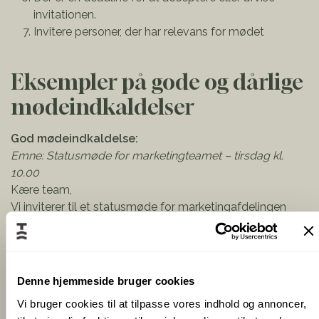
invitationen.
Invitere personer, der har relevans for mødet
Eksempler på gode og dårlige
mødeindkaldelser
God mødeindkaldelse:
Emne: Statusmøde for marketingteamet – tirsdag kl.
10.00
Kære team,
Vi inviterer til et statusmøde for marketingafdelingen
tirsdag den 10. januar kl. 10.00-11.00 i mødelokale 3.
Formålet med mødet er at evaluere de seneste
kampagner og planlægge de kommende initiativer.
Denne hjemmeside bruger cookies
Dagsordenen er vedhæftet, og vi beder jer forberede en
Vi bruger cookies til at tilpasse vores indhold og annoncer,
kort status på jeres områder. Vi ser frem til at se jer.