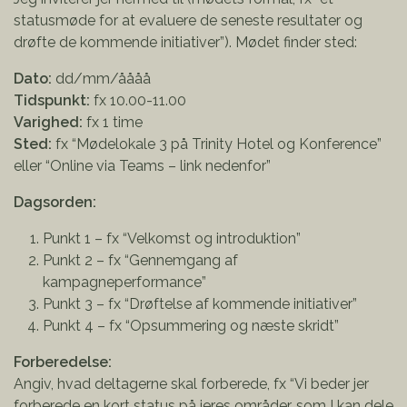
statusmøde for at evaluere de seneste resultater og
drøfte de kommende initiativer”). Mødet finder sted:
Dato:
dd/mm/åååå
Tidspunkt:
fx 10.00-11.00
Varighed:
fx 1 time
Sted:
fx “Mødelokale 3 på Trinity Hotel og Konference”
eller “Online via Teams – link nedenfor”
Dagsorden:
Punkt 1 – fx “Velkomst og introduktion”
Punkt 2 – fx “Gennemgang af
kampagneperformance”
Punkt 3 – fx “Drøftelse af kommende initiativer”
Punkt 4 – fx “Opsummering og næste skridt”
Forberedelse:
Angiv, hvad deltagerne skal forberede, fx “Vi beder jer
forberede en kort status på jeres områder, som I kan dele