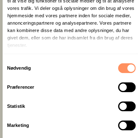
til at vise dig funktioner til sociale medier og til at analysere
Venlig hilsen,
Navn
.
vores trafik. Vi deler også oplysninger om din brug af vores
hjemmeside med vores partnere inden for sociale medier,
Dårlig mødeindkaldelse:
annonceringspartnere og analysepartnere. Vores partnere
Møde tirsdag kl. 10
kan kombinere disse data med andre oplysninger, du har
Hej,
givet dem, eller som de har indsamlet fra din brug af deres
Vi mødes tirsdag kl. 10. Vi tager det, som det kommer.
tjenester.
Hilsen
Navn
.
Den gode mødeindkaldelse er præcis, informativ og
S
giver deltagerne mulighed for at forberede sig, mens
Nødvendig
a
den dårlige efterlader spørgsmål og skaber forvirring.
m
t
Præferencer
y
Hvad gør du, hvis deltagerne
k
ikke svarer?
k
Statistik
e
Hvis enkelte deltagere ikke svarer på din
v
Marketing
mødeindkaldelse, kan du følge op med en venlig
a
påmindelse.
l