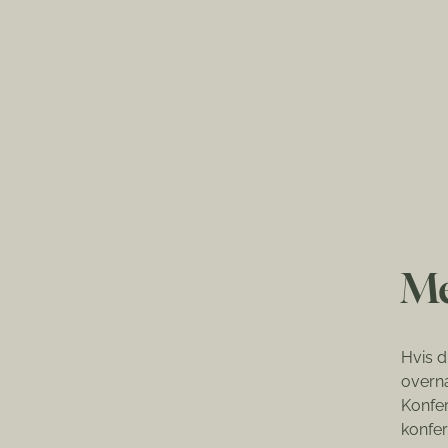
Me
Hvis d
overna
Konfer
konfer