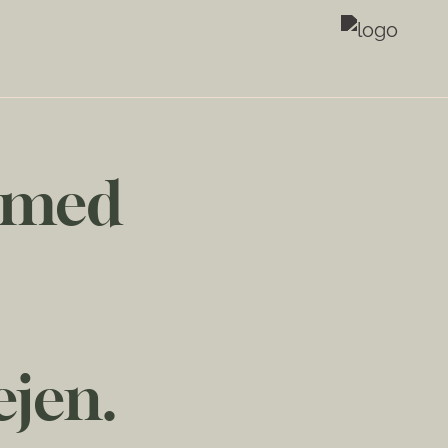
r med
ejen.