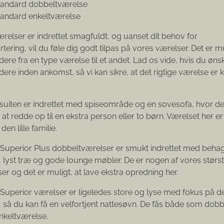
tandard dobbeltværelse
tandard enkeltværelse
ærelser er indrettet smagfuldt, og uanset dit behov for
rtering, vil du føle dig godt tilpas på vores værelser. Det er mu
ere fra en type værelse til et andet. Lad os vide, hvis du ønsk
ere inden ankomst, så vi kan sikre, at det rigtige værelse er kla
suiten er indrettet med spiseområde og en sovesofa, hvor de
 at redde op til en ekstra person eller to børn. Værelset her er
l den lille familie.
Superior Plus dobbeltværelser er smukt indrettet med behag
 lyst træ og gode lounge møbler. De er nogen af vores størs
er og det er muligt, at lave ekstra opredning her.
Superior værelser er ligeledes store og lyse med fokus på 
 så du kan få en velfortjent nattesøvn. De fås både som dobb
enkeltværelse.