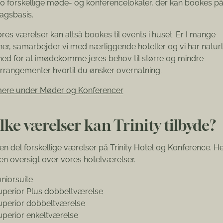
0 forskellige møde- og konferencelokaler, der kan bookes på
dagsbasis.
ores værelser kan altså bookes til events i huset. Er I mange
er, samarbejder vi med nærliggende hoteller og vi har naturl
ed for at imødekomme jeres behov til større og mindre
rrangementer hvortil du ønsker overnatning.
ere under Møder og Konferencer
lke værelser kan Trinity tilbyde?
 en del forskellige værelser på Trinity Hotel og Konference. H
en oversigt over vores hotelværelser.
niorsuite
uperior Plus dobbeltværelse
uperior dobbeltværelse
uperior enkeltværelse