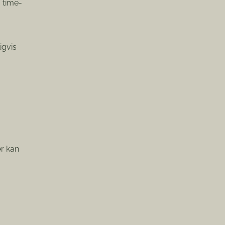
 time-
igvis
er kan