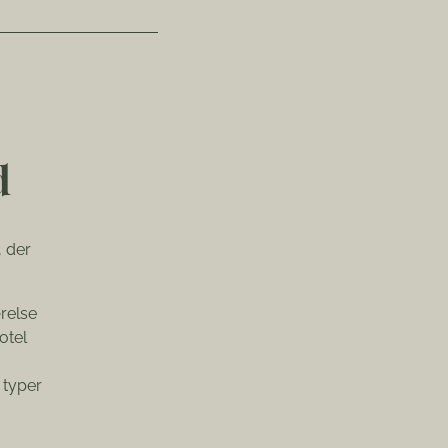
d
, der
relse
otel
 typer