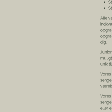
S
S
Alle v
indkva
opgrad
opgrad
dig.
Junior
muligt
unik ti
Vores 
senge,
værels
Vores 
senge,
eller 