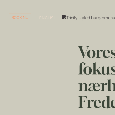
BOOK NU
ENGLISH
Vores
foku
nærh
Frede