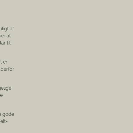
ligt at
er at
r til
t er
 derfor
elige
te
de gode
elt-