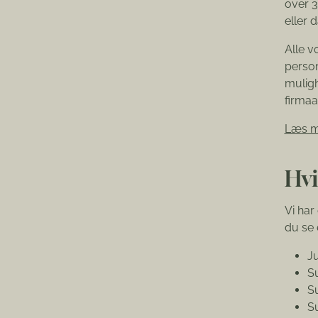
over 3
eller 
Alle v
person
muligh
firmaa
Læs m
Hvi
Vi har
du se 
Ju
S
S
S