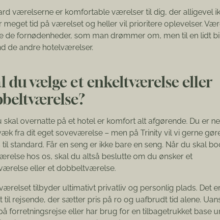
rd værelserne er komfortable værelser til dig, der alligevel i
 meget tid på værelset og heller vil prioritere oplevelser. Vær
le de fornødenheder, som man drømmer om, men til en lidt bil
nd de andre hotelværelser.
l du vælge et enkeltværelse eller
beltværelse?
 skal overnatte på et hotel er komfort alt afgørende. Du er n
væk fra dit eget soveværelse – men på Trinity vil vi gerne gør
 til standard. Får en seng er ikke bare en seng. Når du skal bo
ærelse hos os, skal du altså beslutte om du ønsker et
værelse eller et dobbeltværelse.
værelset tilbyder ultimativt privatliv og personlig plads. Det e
t til rejsende, der sætter pris på ro og uafbrudt tid alene. Ua
på forretningsrejse eller har brug for en tilbagetrukket base 