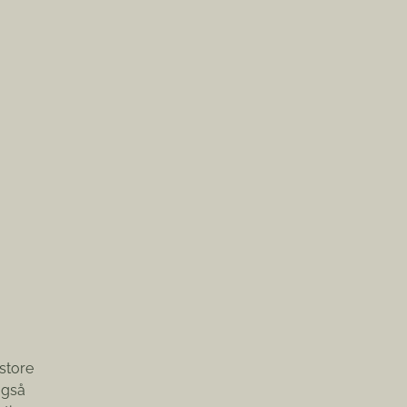
 store
også