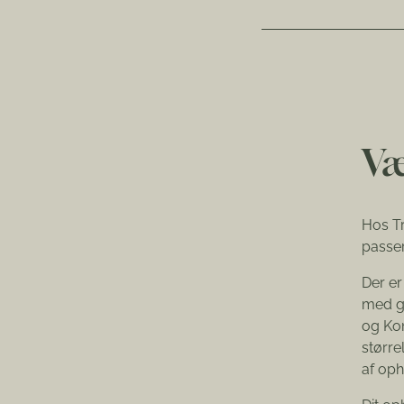
Væ
Hos Tr
passer 
Der er
med go
og Kon
større
af oph