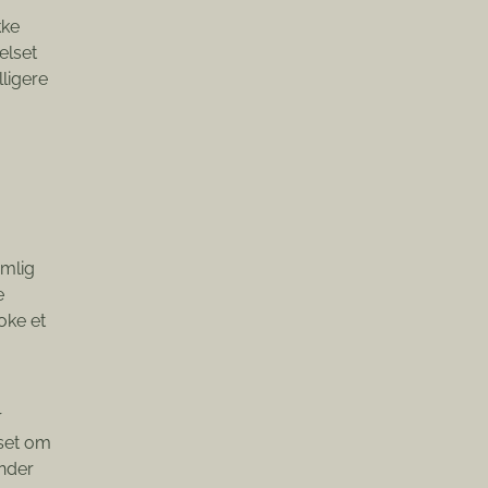
kke
elset
ligere
emlig
e
oke et
r
nset om
under