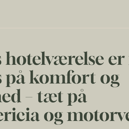
 hotelværelse e
s på komfort og
ed – tæt på
ricia og motorv