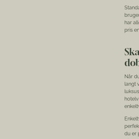
Standa
bruger
har al
pris e
Ska
dob
Når du
langt 
luksus
hotelv
enkelt
Enkelt
perfek
du er 