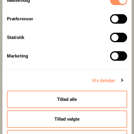
Nødvendig
a
m
t
Præferencer
y
k
k
Statistik
e
v
Marketing
a
l
g
Inklusiv
Ladestandere og
Vis detaljer
morgenbuffet
gratis parkering
Tillad alle
Tillad valgte
BOOK VÆRELSE