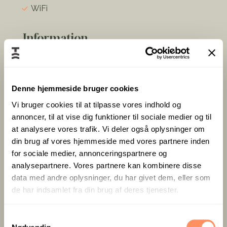
WiFi
Information
Vil I vågne til grønne omgivelser? Vores
Denne hjemmeside bruger cookies
Superior-værelser (pavillon 5-6) tilbyder:
Vi bruger cookies til at tilpasse vores indhold og
32 m² og store panoramavinduer mod
annoncer, til at vise dig funktioner til sociale medier og til
naturen
at analysere vores trafik. Vi deler også oplysninger om
To 90 × 200 cm senge
din brug af vores hjemmeside med vores partnere inden
Sofa eller 2 lænestole til hyggeområdet
for sociale medier, annonceringspartnere og
Skrivebord, TV & lynhurtigt Wi-Fi
analysepartnere. Vores partnere kan kombinere disse
Elegant bad og E-cooking produkter
data med andre oplysninger, du har givet dem, eller som
Gratis kaffe/te-faciliteter
de har indsamlet fra din brug af deres tjenester.
Indrettet i blå eller orange nordiske toner for
S
maksimal feel-good stemning.