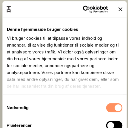
Hvad er forskellen på et
dagsmøde, heldagsmøde
Denne hjemmeside bruger cookies
Vi bruger cookies til at tilpasse vores indhold og
eller videomøde?
annoncer, til at vise dig funktioner til sociale medier og til
at analysere vores trafik. Vi deler også oplysninger om
Vi er et af de få hoteller, der kan imødekomme
din brug af vores hjemmeside med vores partnere inden
mange typer af møder og konferencer. Hvis du er i
for sociale medier, annonceringspartnere og
tvivl om, hvad der giver bedst mening for jer og
analysepartnere. Vores partnere kan kombinere disse
virksomheden, får du her en guide til dit næste møde.
data med andre oplysninger, du har givet dem, eller som
Et dagmøde er ofte fokuserede og hårdt planlagt
de har indsamlet fra din brug af deres tjenester.
møder, hvor der skal tages beslutninger. Vi har blandt
andet flere virksomheder, der benytter os til
S
bestyrelsesmøder, salgsmøder, rekrutteringssamtaler,
Nødvendig
a
gå hjem møder,
ERFA møder
,
statusmøder
og blot
m
som ekstern mødelokation. Et dagsmøde varer
t
Præferencer
typisk en formiddag eller eftermiddag.