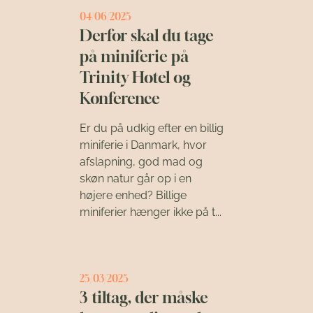
04/06/2025
Derfor skal du tage
på miniferie på
Trinity Hotel og
Konference
Er du på udkig efter en billig
miniferie i Danmark, hvor
afslapning, god mad og
skøn natur går op i en
højere enhed? Billige
miniferier hænger ikke på t...
25/03/2025
3 tiltag, der måske