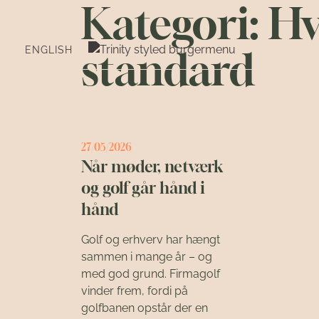
Kategori:
Hv
standard
ENGLISH
27/05/2026
Når møder, netværk
og golf går hånd i
hånd
Golf og erhverv har hængt
sammen i mange år – og
med god grund. Firmagolf
vinder frem, fordi på
golfbanen opstår der en