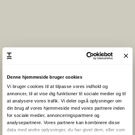
M
ø
d
e
p
N
a
a
k
v
k
n
e
*
A
n
Denne hjemmeside bruger cookies
t
Vi bruger cookies til at tilpasse vores indhold og
a
annoncer, til at vise dig funktioner til sociale medier og til
l
at analysere vores trafik. Vi deler også oplysninger om
T
d
din brug af vores hjemmeside med vores partnere inden
e
e
for sociale medier, annonceringspartnere og
l
l
analysepartnere. Vores partnere kan kombinere disse
e
t
data med andre oplysninger, du har givet dem, eller som
f
a