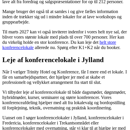
lave alt fra foredrag og salgspræsentationer for op til 212 personer.
Mange bruger det også til at samles i og give fælles information
inden de trækker sig ud i mindre lokaler for at lave workshops og
gruppearbejde.
Til marts 2027 kan vi også inviterer indenfor i vores helt nye sal, der
bliver vores største lokale med plads til over 700 personer. Her kan
du virkelig holde en stor konference. Du kan leje det
helt store
konferencelokale
allerede nu. Spørg efter K1+K2 når du booker.
Leje af konferencelokale i Jylland
Når I vælger Trinity Hotel og Konference, får I mere end et lokale. I
får en samarbejdspartner, der hjælper jer med at skabe et
professionelt og vellykket arrangement fra start til slut.
Vi tilbyder leje af konferencelokale til både dagsmøder, døgnmøder,
hybridmøder, kurser, seminarer og større konferencer. Vores
konferenceafdeling hjælper med alt fra lokalevalg og bordopstilling
til forplejning, teknik, overnatning og praktisk koordinering.
Uanset om I søger konferencelokaler i Jylland, konferencelokaler i
Fredericia, konferencelokaler i Trekantsområdet eller
konferencelokaler med overnatning, står vi klar til at hjælpe jer med