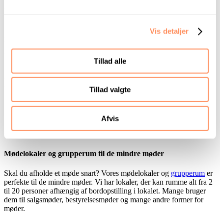
Lillebæltsbro. Vi sørger altid for at have et stort udvalg af grønne
muligheder, såsom gode blandende salater og retter med fokus på de
gode råvarer.
Vis detaljer
Er du så heldig at være her hele dagen, kan du altid se frem til vores
konferencemenu. Den skifter efter årstiden og sæsonens råvarer. På
den måde er du sikker på at få noget godt at spise, hver gang du
Tillad alle
holder dit arrangement på Trinity Hotel og Konference.
Mødelokale, konferencelokale eller
Tillad valgte
auditorium?
Mulighederne er mange, når du skal booke os til din næste
Afvis
konference. Her guider vi dig til, hvilken type af lokale, som du skal
vælge, når du skal holde møder og konferencer ude af huset.
Mødelokaler og grupperum til de mindre møder
Skal du afholde et møde snart? Vores mødelokaler og
grupperum
er
perfekte til de mindre møder. Vi har lokaler, der kan rumme alt fra 2
til 20 personer afhængig af bordopstilling i lokalet. Mange bruger
dem til salgsmøder, bestyrelsesmøder og mange andre former for
møder.