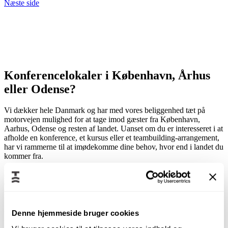
Næste side
Konferencelokaler i København, Århus
eller Odense?
Vi dækker hele Danmark og har med vores beliggenhed tæt på
motorvejen mulighed for at tage imod gæster fra København,
Aarhus, Odense og resten af landet. Uanset om du er interesseret i at
afholde en konference, et kursus eller et teambuilding-arrangement,
har vi rammerne til at imødekomme dine behov, hvor end i landet du
kommer fra.
Kommer du fra Århus, tager det som sagt kun 1 time og 10 minutter
at nå vores parkeringsplads, hvor du har gratis parkering og
mulighed for at benytte vores mange ladestandere til elbiler.
Kommer du fra København, tager det under 2,5 timer i bil. Så det er
Denne hjemmeside bruger cookies
ingen sag at holde konference i Jylland.