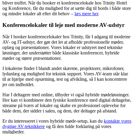
bliver truffet. Når du booker et konferencelokale hos Trinity Hotel
og Konference, får du mulighed for at sætte dig til bords i både store
og mindre lokaler alt efter dit behov –
læs mere her
.
Konferencelokaler til leje med moderne AV-udstyr
Når I booker konferencelokaler hos Trinity, får I adgang til moderne
AV- og IT-udstyr, der gør det let at afholde professionelle møder,
oplæg og præsentationer. Vores lokaler er udstyret med tekniske
løsninger, der understøtter både klassiske konferencer, hybride
møder og større præsentationer.
I lokalerne finder I blandt andet skærme, projektorer, mikrofoner,
lydanlæg og mulighed for teknisk support. Vores AV-team står klar
til at hjælpe med opsætning, test og afvikling, så I kan koncentrere
jer om indholdet.
Har I deltagere med online, tilbyder vi også hybride mødeløsninger.
Her kan vi kombinere den fysiske konference med digital deltagelse,
streame på tværs af lokaler og skabe en professionel oplevelse for
både dem, der sidder i salen, og dem, der deltager på afstand.
Er du interesseret i vores hybride møde-setup, kan du
kontakte vores
dygtige AV-teknikkere
og få den fulde forklaring på vores
muligheder.