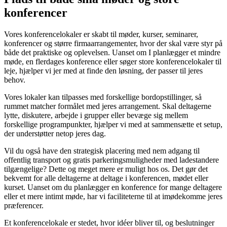
konferencer
Vores konferencelokaler er skabt til møder, kurser, seminarer,
konferencer og større firmaarrangementer, hvor der skal være styr på
både det praktiske og oplevelsen. Uanset om I planlægger et mindre
møde, en flerdages konference eller søger store konferencelokaler til
leje, hjælper vi jer med at finde den løsning, der passer til jeres
behov.
Vores lokaler kan tilpasses med forskellige bordopstillinger, så
rummet matcher formålet med jeres arrangement. Skal deltagerne
lytte, diskutere, arbejde i grupper eller bevæge sig mellem
forskellige programpunkter, hjælper vi med at sammensætte et setup,
der understøtter netop jeres dag.
Vil du også have den strategisk placering med nem adgang til
offentlig transport og gratis parkeringsmuligheder med ladestandere
tilgængelige? Dette og meget mere er muligt hos os. Det gør det
bekvemt for alle deltagerne at deltage i konferencen, mødet eller
kurset. Uanset om du planlægger en konference for mange deltagere
eller et mere intimt møde, har vi faciliteterne til at imødekomme jeres
præferencer.
Et konferencelokale er stedet, hvor idéer bliver til, og beslutninger