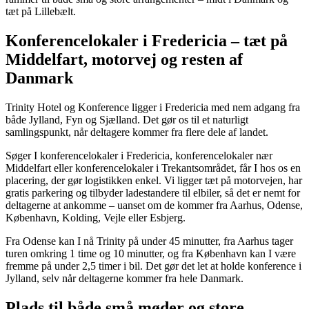
tæt på Lillebælt.
Konferencelokaler i Fredericia – tæt på
Middelfart, motorvej og resten af
Danmark
Trinity Hotel og Konference ligger i Fredericia med nem adgang fra
både Jylland, Fyn og Sjælland. Det gør os til et naturligt
samlingspunkt, når deltagere kommer fra flere dele af landet.
Søger I konferencelokaler i Fredericia, konferencelokaler nær
Middelfart eller konferencelokaler i Trekantsområdet, får I hos os en
placering, der gør logistikken enkel. Vi ligger tæt på motorvejen, har
gratis parkering og tilbyder ladestandere til elbiler, så det er nemt for
deltagerne at ankomme – uanset om de kommer fra Aarhus, Odense,
København, Kolding, Vejle eller Esbjerg.
Fra Odense kan I nå Trinity på under 45 minutter, fra Aarhus tager
turen omkring 1 time og 10 minutter, og fra København kan I være
fremme på under 2,5 timer i bil. Det gør det let at holde konference i
Jylland, selv når deltagerne kommer fra hele Danmark.
Plads til både små møder og store