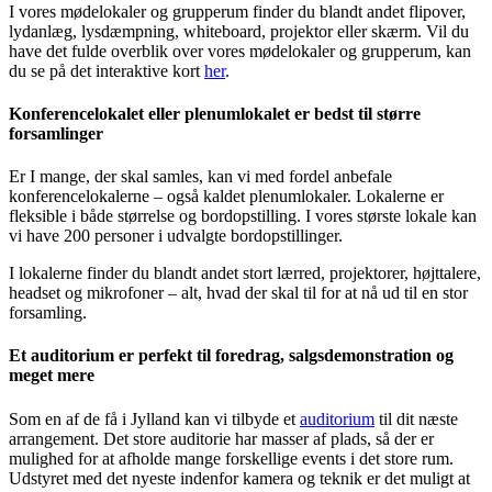
I vores mødelokaler og grupperum finder du blandt andet flipover,
lydanlæg, lysdæmpning, whiteboard, projektor eller skærm. Vil du
have det fulde overblik over vores mødelokaler og grupperum, kan
du se på det interaktive kort
her
.
Konferencelokalet eller plenumlokalet er bedst til større
forsamlinger
Er I mange, der skal samles, kan vi med fordel anbefale
konferencelokalerne – også kaldet plenumlokaler. Lokalerne er
fleksible i både størrelse og bordopstilling. I vores største lokale kan
vi have 200 personer i udvalgte bordopstillinger.
I lokalerne finder du blandt andet stort lærred, projektorer, højttalere,
headset og mikrofoner – alt, hvad der skal til for at nå ud til en stor
forsamling.
Et auditorium er perfekt til foredrag, salgsdemonstration og
meget mere
Som en af de få i Jylland kan vi tilbyde et
auditorium
til dit næste
arrangement. Det store auditorie har masser af plads, så der er
mulighed for at afholde mange forskellige events i det store rum.
Udstyret med det nyeste indenfor kamera og teknik er det muligt at