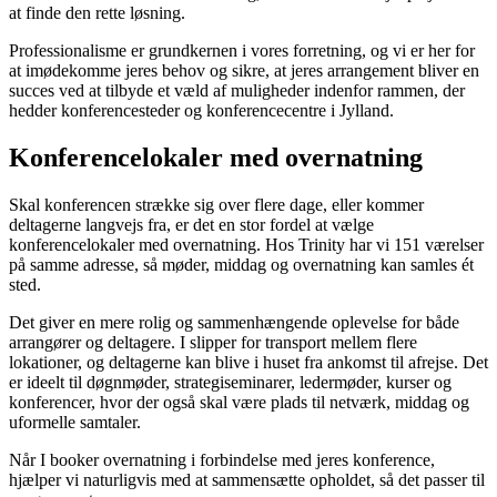
at finde den rette løsning.
Professionalisme er grundkernen i vores forretning, og vi er her for
at imødekomme jeres behov og sikre, at jeres arrangement bliver en
succes ved at tilbyde et væld af muligheder indenfor rammen, der
hedder konferencesteder og konferencecentre i Jylland.
Konferencelokaler med overnatning
Skal konferencen strække sig over flere dage, eller kommer
deltagerne langvejs fra, er det en stor fordel at vælge
konferencelokaler med overnatning. Hos Trinity har vi 151 værelser
på samme adresse, så møder, middag og overnatning kan samles ét
sted.
Det giver en mere rolig og sammenhængende oplevelse for både
arrangører og deltagere. I slipper for transport mellem flere
lokationer, og deltagerne kan blive i huset fra ankomst til afrejse. Det
er ideelt til døgnmøder, strategiseminarer, ledermøder, kurser og
konferencer, hvor der også skal være plads til netværk, middag og
uformelle samtaler.
Når I booker overnatning i forbindelse med jeres konference,
hjælper vi naturligvis med at sammensætte opholdet, så det passer til