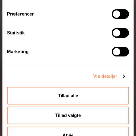
m
t
Præferencer
y
k
k
Statistik
e
v
Marketing
a
l
g
Vis detaljer
Tillad alle
Tillad valgte
Afvis